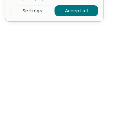
Settings
Accept all
Headquarters
Production
W. Althaus AG
W. Althaus AG
Industrielle Automation
Industrielle Automat
Jurastrasse 12
Industriering 2
CH-4912 Aarwangen
CH-4912 Aarwangen
Switzerland
Switzerland
© 2026 W. Althaus AG. All rights reserved.