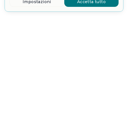
Impostazioni
Accetta tutto
Sede centrale
Produzione
Contatto
Orari di apertura
Link rapidi
Colofone
Privacy
Come arrivare
Documenti