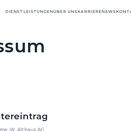
DIENSTLEISTUNGEN
ÜBER UNS
KARRIERE
NEWS
KONT
ssum
tereintrag
me: W. Althaus AG